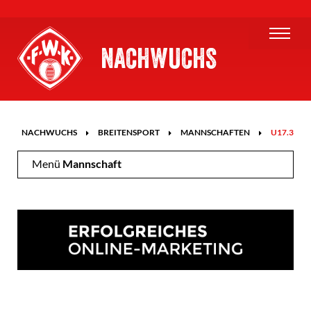
NACHWUCHS
E
NACHWUCHS
BREITENSPORT
MANNSCHAFTEN
U17.3
Menü
Mannschaft