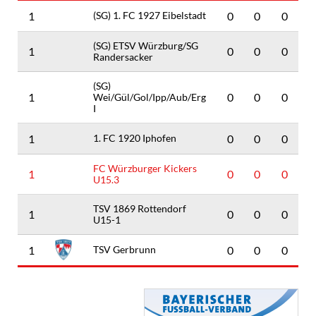
1
(SG) 1. FC 1927 Eibelstadt
0
0
0
(SG) ETSV Würzburg/SG
1
0
0
0
Randersacker
(SG)
1
0
0
0
Wei/Gül/Gol/Ipp/Aub/Erg
I
1
1. FC 1920 Iphofen
0
0
0
FC Würzburger Kickers
1
0
0
0
U15.3
TSV 1869 Rottendorf
1
0
0
0
U15-1
1
TSV Gerbrunn
0
0
0