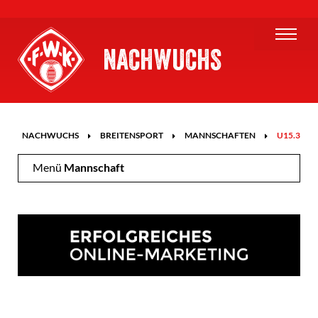
NACHWUCHS
E
NACHWUCHS
BREITENSPORT
MANNSCHAFTEN
U15.3
Menü
Mannschaft