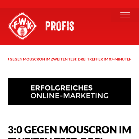
PROFIS
3:0 GEGEN MOUSCRON IM ZWEITEN TEST: DREI TREFFER IM 07-MINUTEN-TA
3:0 GEGEN MOUSCRON IM