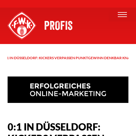
PROFIS
0:1 IN DÜSSELDORF: KICKERS VERPASSEN PUNKTGEWINN DENKBAR KNAPP
0:1 IN DÜSSELDORF: