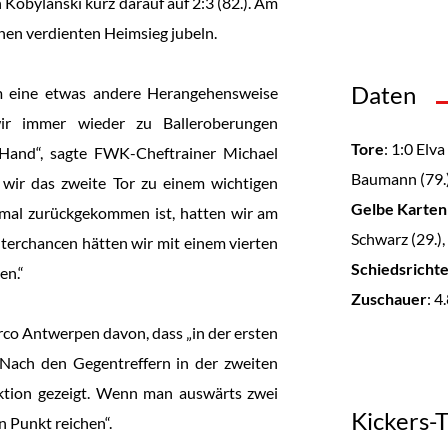
 Kobylanski kurz darauf auf 2:3 (82.). Am
nen verdienten Heimsieg jubeln.
Daten
m eine etwas andere Herangehensweise
ir immer wieder zu Balleroberungen
Tore
: 1:0 Elva
Hand“, sagte FWK-Cheftrainer Michael
Baumann (79.),
 wir das zweite Tor zu einem wichtigen
Gelbe Karten
imal zurückgekommen ist, hatten wir am
Schwarz (29.), 
terchancen hätten wir mit einem vierten
Schiedsricht
en.“
Zuschauer
: 4
o Antwerpen davon, dass „in der ersten
 Nach den Gegentreffern in der zweiten
aktion gezeigt. Wenn man auswärts zwei
Kickers-
n Punkt reichen“.