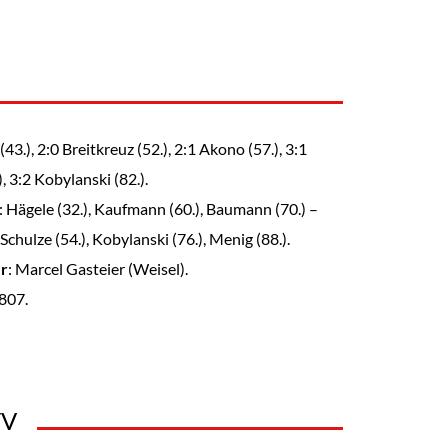
 (43.), 2:0 Breitkreuz (52.), 2:1 Akono (57.), 3:1
 3:2 Kobylanski (82.).
: Hägele (32.), Kaufmann (60.), Baumann (70.) –
Schulze (54.), Kobylanski (76.), Menig (88.).
er
: Marcel Gasteier (Weisel).
.807.
TV