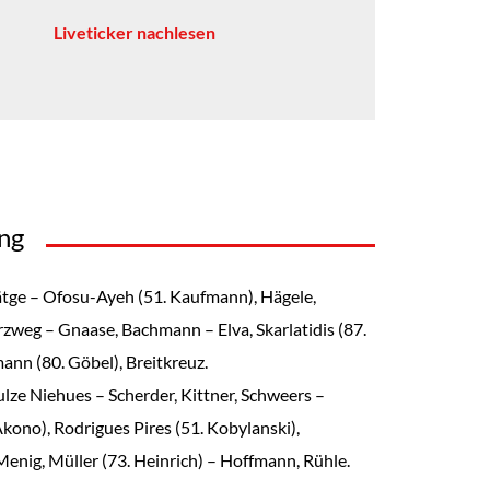
Liveticker nachlesen
ung
ätge – Ofosu-Ayeh (51. Kaufmann), Hägele,
zweg – Gnaase, Bachmann – Elva, Skarlatidis (87.
ann (80. Göbel), Breitkreuz.
ulze Niehues – Scherder, Kittner, Schweers –
kono), Rodrigues Pires (51. Kobylanski),
Menig, Müller (73. Heinrich) – Hoffmann, Rühle.