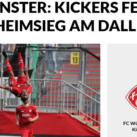
NSTER: KICKERS F
HEIMSIEG AM DALL
FC Wü
K