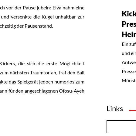
h vor der Pause jubeln: Elva nahm eine
Kick
und versenkte die Kugel unhaltbar zur
Pre
ichzeitig der Pausenstand.
Hei
Ein zu
und ei
Antwer
ckers, die sich die erste Möglichkeit
Presse
zum nächsten Traumtor an, traf den Ball
Münste
nkte das Spielgerät jedoch humorlos zum
mann für den angeschlagenen Ofosu-Ayeh
Links