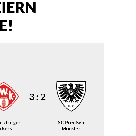
EIERN
E!
3 : 2
rzburger
SC Preußen
ickers
Münster