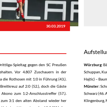
30.03.2019
Aufstell
rittliga-Spieltag gegen den SC Preußen
Würzburg
: B
ehalten. Vor 4.807 Zuschauern in der
Schuppan, Kur
die Rothosen mit 1:0 in Führung (43.).
Hajtic) – Baum
reitkreuz auf 2:0 (52.), doch die Gäste
Münster
: Sch
 Akono zum 1:2-Anschlusstreffer (57.).
Schwarz (46. A
 zum 3:1 den alten Abstand wieder her
Klingenburg, 