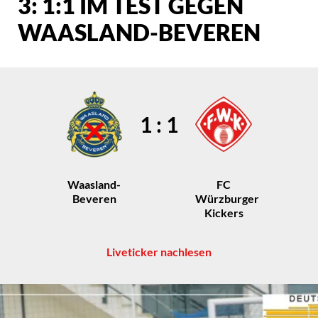
3: 1:1 IM TEST GEGEN
WAASLAND-BEVEREN
1 : 1
Waasland-
FC
Beveren
Würzburger
Kickers
Liveticker nachlesen