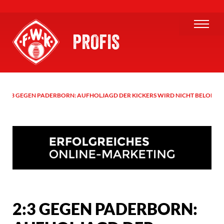
PROFIS
2:3 GEGEN PADERBORN: AUFHOLJAGD DER KICKERS WIRD NICHT BELOHNT
2:3 GEGEN PADERBORN: