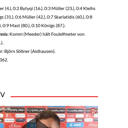
r (4.), 0:2 Bytyqi (16.), 0:3 Müller (23.), 0:4 Kleihs
gs (31.), 0:6 Müller (42.), 0:7 Skarlatidis (60.), 0:8
 0:9 Mast (80.), 0:10 Königs (87.).
nis:
Komm (Meeder) hält Foulelfmeter von
).
r:
Björn Söllner (Aidhausen).
362.
TV