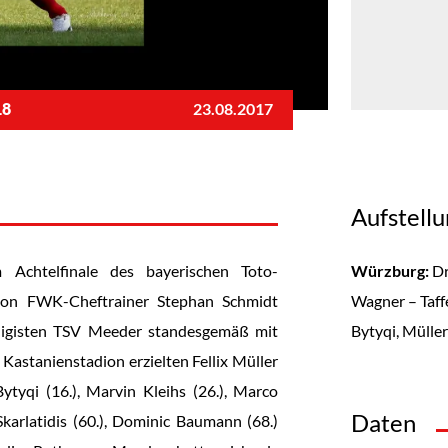
18
23.08.2017
Aufstell
Achtelfinale des bayerischen Toto-
Würzburg:
Dr
 von FWK-Cheftrainer Stephan Schmidt
Wagner – Taffe
ksligisten TSV Meeder standesgemäß mit
Bytyqi, Müller
Kastanienstadion erzielten Fellix Müller
Bytyqi (16.), Marvin Kleihs (26.), Marco
Daten
karlatidis (60.), Dominic Baumann (68.)