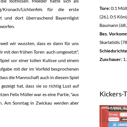
 die Rothosen. Meeder hatte sich als
Tore:
0:1 Mülle
/Kronach/Lichtenfels für die erste
(26.), 0:5 Köni
rt und dort überraschend Bayernligist
Baumann (68.),
worfen.
Bes. Vorkomm
Skarlatidis (78.
 weil wir wussten, dass es dann für uns
Schiedsrichte
r mit den frühen Toren auch umgesetzt",
Zuschauer:
1.
Spiel vor einer tollen Kulisse und einem
ufgabe mit der im Vorfeld besprochenen
, dass die Mannschaft auch in diesem Spiel
ezeigt hat, dass sie so richtig Lust auf
Kickers-
zen Felix Müller war es eine Partie, "aus
n. Am Sonntag in Zwickau werden aber