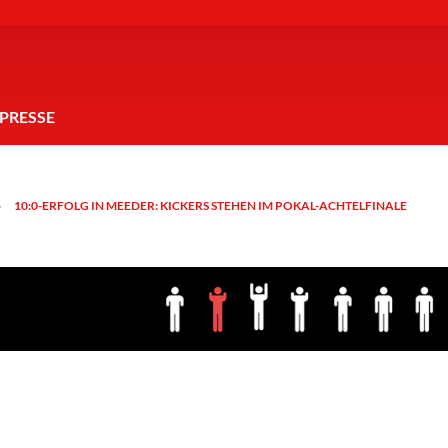
PRESSE
10:0-ERFOLG IN MEEDER: KICKERS STEHEN IM POKAL-ACHTELFINALE