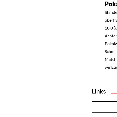
Pok
Stande
oberfr
10:0 (
Achtel
Pokalw
Schmid
Match 
wir Eu
Links