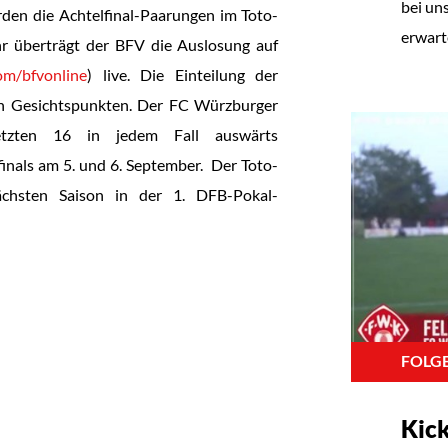
bei un
rden die Achtelfinal-Paarungen im Toto-
erwart
r überträgt der BFV die Auslosung auf
om/bfvonline
) live. Die Einteilung der
len Gesichtspunkten. Der FC Würzburger
tzten 16 in jedem Fall auswärts
inals am 5. und 6. September. Der Toto-
ächsten Saison in der 1. DFB-Pokal-
FOLGE
Kic