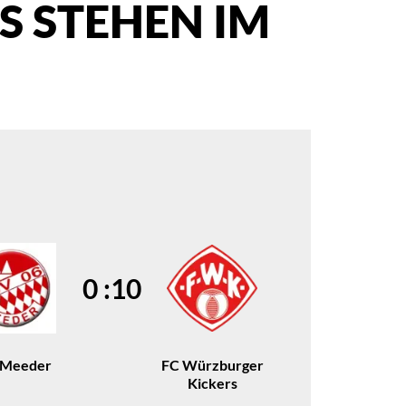
S STEHEN IM
0 :10
 Meeder
FC Würzburger
Kickers