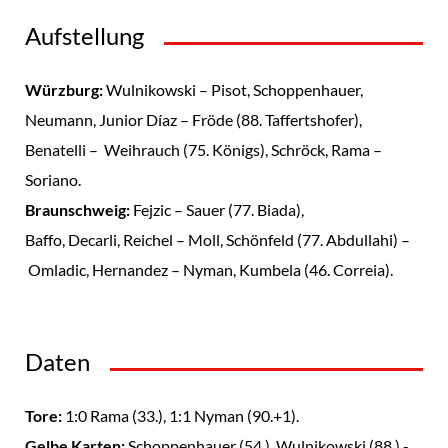
Aufstellung
Würzburg:
Wulnikowski – Pisot, Schoppenhauer,
Neumann, Junior Díaz – Fröde (88. Taffertshofer),
Benatelli – Weihrauch (75. Königs), Schröck, Rama –
Soriano.
Braunschweig:
Fejzic – Sauer (77. Biada),
Baffo, Decarli, Reichel – Moll, Schönfeld (77. Abdullahi) –
Omladic, Hernandez – Nyman, Kumbela (46. Correia).
Daten
Tore:
1:0 Rama (33.), 1:1 Nyman (90.+1).
Gelbe Karten:
Schoppenhauer (54.), Wulnikowski (88.) -