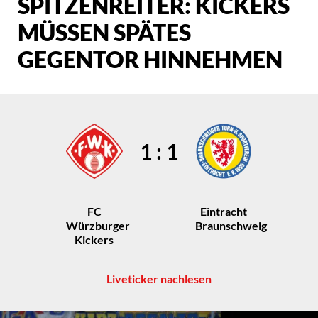
SPITZENREITER: KICKERS
MÜSSEN SPÄTES
GEGENTOR HINNEHMEN
1 : 1
FC
Eintracht
Würzburger
Braunschweig
Kickers
Liveticker nachlesen