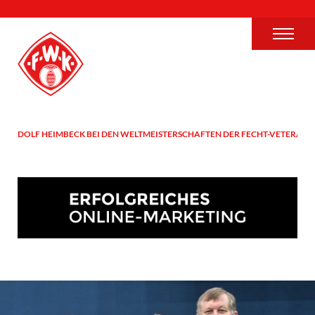
ADOLF HEIMBECK BEI DEN WELTMEISTERSCHAFTEN DER FECHT-VETERANE