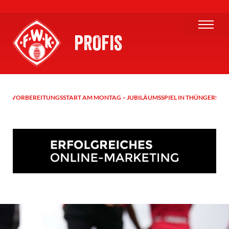
PROFIS
VORBEREITUNGSSTART AM MONTAG – JUBILÄUMSSPIEL IN THÜNGERSHE