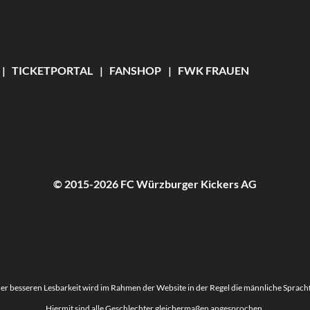
TICKETPORTAL
FANSHOP
FWK FRAUEN
© 2015-2026 FC Würzburger Kickers AG
er besseren Lesbarkeit wird im Rahmen der Website in der Regel die männliche Sprac
Hiermit sind alle Geschlechter gleichermaßen angesprochen.