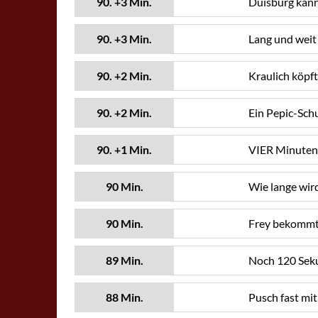
90. +3 Min.
Duisburg kann
90. +3 Min.
Lang und weit 
90. +2 Min.
Kraulich köpft
90. +2 Min.
Ein Pepic-Schu
90. +1 Min.
VIER Minuten N
90 Min.
Wie lange wir
90 Min.
Frey bekommt 
89 Min.
Noch 120 Seku
88 Min.
Pusch fast mi