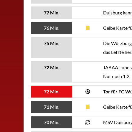
77 Min.
Duisburg kann
76 Min.
Gelbe Karte f
75 Min.
Die Würzburge
das Letzte her
72 Min.
JAAAA - und we
Nur noch 1:2.
72 Min.
Tor für FC Wü
71 Min.
Gelbe Karte f
70 Min.
MSV Duisburg 