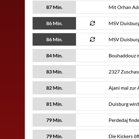
87 Min.
Mit Orhan Ade
86 Min.
MSV Duisburg 
86 Min.
MSV Duisburg
84 Min.
Bouhaddouz mi
83 Min.
2327 Zuschasue
82 Min.
Ajani mal zur
81 Min.
Duisburg wird 
79 Min.
Perdedaj finde
79 Min.
Die Kickers öf