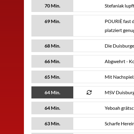
70 Min.
Stefaniak lupf
69 Min.
POURIÈ fast d
platziert genu
68 Min.
Die Duisburger
66 Min.
Abgwehrt - Kon
65 Min.
Mit Nachspielz
64 Min.
MSV Duisburg 
64 Min.
Yeboah grätsch
63 Min.
Scharfe Herei