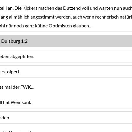
telli an. Die Kickers machen das Dutzend voll und warten nun auch 
esang allmählich angestimmt werden, auch wenn rechnerisch natürli
wohl nür noch ganz kühne Optimisten glauben…
 Duisburg 1:2.
oeben abgepfiffen.
verstolpert.
es mal der FWK...
l hat Weinkauf.
den...