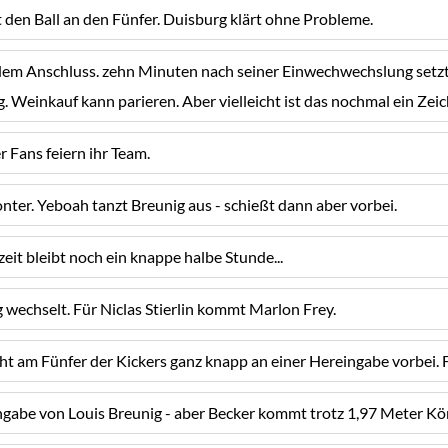
t den Ball an den Fünfer. Duisburg klärt ohne Probleme.
em Anschluss. zehn Minuten nach seiner Einwechwechslung setzt e
g. Weinkauf kann parieren. Aber vielleicht ist das nochmal ein Zei
 Fans feiern ihr Team.
ter. Yeboah tanzt Breunig aus - schießt dann aber vorbei.
eit bleibt noch ein knappe halbe Stunde...
wechselt. Für Niclas Stierlin kommt Marlon Frey.
t am Fünfer der Kickers ganz knapp an einer Hereingabe vorbei. F
ngabe von Louis Breunig - aber Becker kommt trotz 1,97 Meter Kör