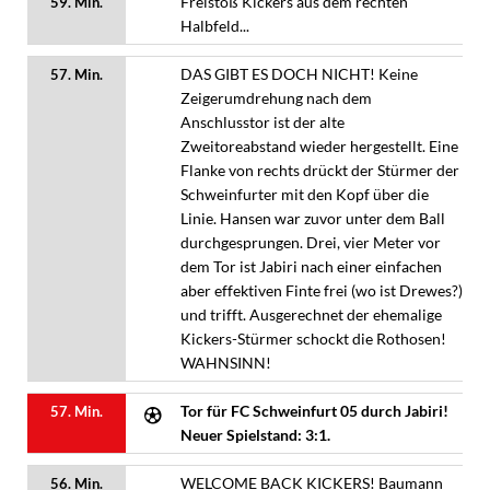
Freistoß Kickers aus dem rechten
59. Min.
Halbfeld...
DAS GIBT ES DOCH NICHT! Keine
57. Min.
Zeigerumdrehung nach dem
Anschlusstor ist der alte
Zweitoreabstand wieder hergestellt. Eine
Flanke von rechts drückt der Stürmer der
Schweinfurter mit den Kopf über die
Linie. Hansen war zuvor unter dem Ball
durchgesprungen. Drei, vier Meter vor
dem Tor ist Jabiri nach einer einfachen
aber effektiven Finte frei (wo ist Drewes?)
und trifft. Ausgerechnet der ehemalige
Kickers-Stürmer schockt die Rothosen!
WAHNSINN!
Tor für FC Schweinfurt 05 durch Jabiri!
57. Min.
Neuer Spielstand: 3:1.
WELCOME BACK KICKERS! Baumann
56. Min.