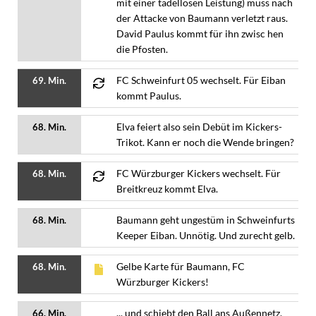
mit einer tadellosen Leistung) muss nach
der Attacke von Baumann verletzt raus.
David Paulus kommt für ihn zwisc hen
die Pfosten.
FC Schweinfurt 05 wechselt. Für Eiban
69. Min.
kommt Paulus.
Elva feiert also sein Debüt im Kickers-
68. Min.
Trikot. Kann er noch die Wende bringen?
FC Würzburger Kickers wechselt. Für
68. Min.
Breitkreuz kommt Elva.
Baumann geht ungestüm in Schweinfurts
68. Min.
Keeper Eiban. Unnötig. Und zurecht gelb.
Gelbe Karte für Baumann, FC
68. Min.
Würzburger Kickers!
... und schiebt den Ball ans Außennetz.
66. Min.