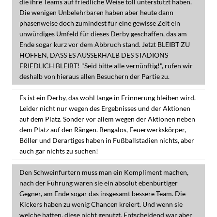
die ihre Teams auf friedliche Weise toll unterstützt haben.
Die wenigen Unbelehrbaren haben aber heute dann
phasenweise doch zumindest für eine gewisse Zeit ein
unwürdiges Umfeld für dieses Derby geschaffen, das am
Ende sogar kurz vor dem Abbruch stand. Jetzt BLEIBT ZU
HOFFEN, DASS ES AUSSERHALB DES STADIONS
FRIEDLICH BLEIBT! "Seid bitte alle vernünftig!", rufen wir
deshalb von hieraus allen Besuchern der Partie zu.
Es ist ein Derby, das wohl lange in Erinnerung bleiben wird.
Leider nicht nur wegen des Ergebnisses und der Aktionen
auf dem Platz. Sonder vor allem wegen der Aktionen neben
dem Platz auf den Rängen. Bengalos, Feuerwerkskörper,
Böller und Derartiges haben in Fußballstadien nichts, aber
auch gar nichts zu suchen!
Den Schweinfurtern muss man ein Kompliment machen,
nach der Führung waren sie ein absolut ebenbürtiger
Gegner, am Ende sogar das insgesamt bessere Team. Die
Kickers haben zu wenig Chancen kreiert. Und wenn sie
welche hatten, diese nicht genutzt. Entscheidend war aber