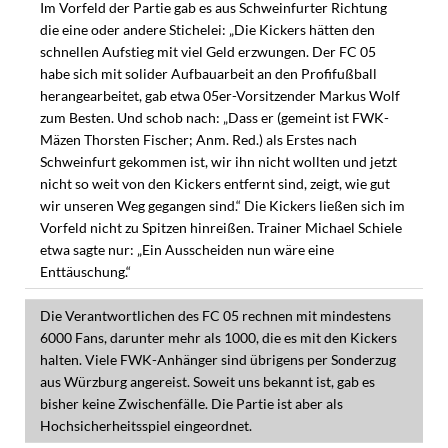
Im Vorfeld der Partie gab es aus Schweinfurter Richtung
die eine oder andere Stichelei: „Die Kickers hätten den
schnellen Aufstieg mit viel Geld erzwungen. Der FC 05
habe sich mit solider Aufbauarbeit an den Profifußball
herangearbeitet, gab etwa 05er-Vorsitzender Markus Wolf
zum Besten. Und schob nach: „Dass er (gemeint ist FWK-
Mäzen Thorsten Fischer; Anm. Red.) als Erstes nach
Schweinfurt gekommen ist, wir ihn nicht wollten und jetzt
nicht so weit von den Kickers entfernt sind, zeigt, wie gut
wir unseren Weg gegangen sind.“ Die Kickers ließen sich im
Vorfeld nicht zu Spitzen hinreißen. Trainer Michael Schiele
etwa sagte nur: „Ein Ausscheiden nun wäre eine
Enttäuschung.“
Die Verantwortlichen des FC 05 rechnen mit mindestens
6000 Fans, darunter mehr als 1000, die es mit den Kickers
halten. Viele FWK-Anhänger sind übrigens per Sonderzug
aus Würzburg angereist. Soweit uns bekannt ist, gab es
bisher keine Zwischenfälle. Die Partie ist aber als
Hochsicherheitsspiel eingeordnet.