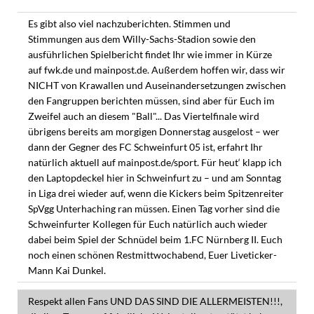
Es gibt also viel nachzuberichten. Stimmen und
Stimmungen aus dem Willy-Sachs-Stadion sowie den
ausführlichen Spielbericht findet Ihr wie immer in Kürze
auf fwk.de und mainpost.de. Außerdem hoffen wir, dass wir
NICHT von Krawallen und Auseinandersetzungen zwischen
den Fangruppen berichten müssen, sind aber für Euch im
Zweifel auch an diesem "Ball"... Das Viertelfinale wird
übrigens bereits am morgigen Donnerstag ausgelost – wer
dann der Gegner des FC Schweinfurt 05 ist, erfahrt Ihr
natürlich aktuell auf mainpost.de/sport. Für heut‘ klapp ich
den Laptopdeckel hier in Schweinfurt zu – und am Sonntag
in Liga drei wieder auf, wenn die Kickers beim Spitzenreiter
SpVgg Unterhaching ran müssen. Einen Tag vorher sind die
Schweinfurter Kollegen für Euch natürlich auch wieder
dabei beim Spiel der Schnüdel beim 1.FC Nürnberg II. Euch
noch einen schönen Restmittwochabend, Euer Liveticker-
Mann Kai Dunkel.
Respekt allen Fans UND DAS SIND DIE ALLERMEISTEN!!!,