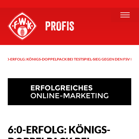
PROFIS
6:0-ERFOLG: KÖNIGS-DOPPELPACK BEI TESTSPIEL-SIEG GEGEN DEN FSV FR
6:0-ERFOLG: KÖNIGS-